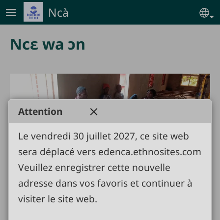
Skip to main content
Ncà
Se
Ncɛ wa ɔn
Attention
Vérification de la
Le vendredi 30 juillet 2027, ce site web
communauté à Agoua
sera déplacé vers edenca.ethnosites.com
Veuillez enregistrer cette nouvelle
adresse dans vos favoris et continuer à
visiter le site web.