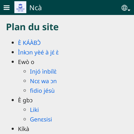
Skip to main content
Ncà
Se
Plan du site
È KÁÀBƆ̀
Ìnkɔn yèé à jɛ́ ɛ̀
Ewò o
Injó ìnbílɛ̀
Ncɛ wa ɔn
fidio jésù
È gbɔ
Liki
Genɛsisi
Kíkà