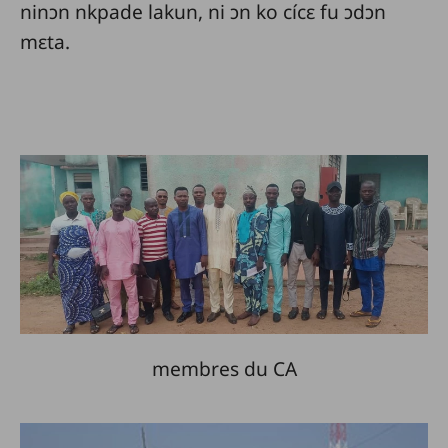
ninɔn nkpade lakun, ni ɔn ko cícɛ fu ɔdɔn
mɛta.
membres du CA