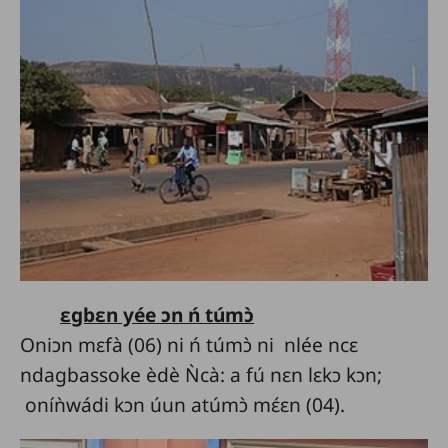
ɛgbɛn yée ɔn ń túmɔ̀
Oniɔn mɛfà (06) ni ń túmɔ̀ ni nlée ncɛ
ndagbassoke èdè Ǹcà: a fú nɛn lɛkɔ kɔn;
oníǹwádi kɔn úun atúmɔ̀ mɛ́ɛn (04).