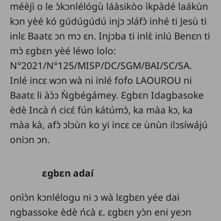
méèjì o le ɔ̀kɔnlélógù láàsikòo ìkpàdé laákùn
kɔn yèé kó gúdúgúdú injɔ ɔláfɔ̀ inhé ti Jesù ti
inlɛ Baatɛ ɔn mɔ ɛn. Injɔba ti inlɛ̀ inlú Benɛn ti
mɔ̀ ɛgbɛn yèé léwo lolo:
N°2021/N°125/MISP/DC/SGM/BAI/SC/SA.
Inlé incɛ wɔn wà ni inlé fofo LAOUROU ni
Baatɛ li àɔ̀ɔ Ǹgbégámey. Ɛgbɛn Idagbasoke
èdè Incà ń cicɛ́ fún kátúmɔ̀, ka màa kɔ, ka
màa kà, afɔ̀ ɔlɔùn ko yi incɛ ce ùnùn ilɔsíwájú
oniɔn ɔn.
ɛgbɛn adaí
onìɔ̀n kɔnlélogu ni ɔ wà lɛgbɛn yée dai
ngbassoke èdè ńcà ɛ. ɛgbɛn yɔ̀n eni yeɔn