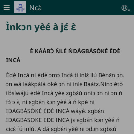
Skip to main content
Ncà
Se
Ìnkɔn yèé à jɛ́ ɛ̀
È KÁÀBƆ̀ ŃLÉ ǸDÀGBÀSÓKÈ ÈDÈ
INCÀ
Èdè Incà ni èdè ɔmɔ Incà ti inlɛ̀ ilú Bènɛ́n ɔn.
ɔn wà laàkpàlà òkè ɔn ní ìnlɛ Baàtɛ.Nínɔ ètò
ilɔ́síwájú èdè Incà yèe ɛgbɛ̀ú oniɔ ɔn ni ɔn ń
fɔ̀ ɔ ɛ̀, ni ɛgbɛ́n kɔn yèé à ń kpè ni
IDÀGBÀSÓKÈ ÉDÉ INCÀ wáyé. ɛgbɛ́n
IDAGBASOKE EDE INCA jɛ ɛgbɛ́n kɔn yèé ń
cicɛ́ fú inlú. A dá ɛgbɛ́n yèé ni ɔdɔn ɛgbɛú