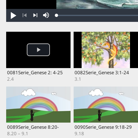
Loaded
:
Jouer
Sourdine
0.33%
Précédent
Suivant
0081Serie_Genese 2: 4-25
0082Serie_Genese 3:1-24
2.4
3.1
0089Serie_Genese 8:20-
0090Serie_Genese 9:18-29
8.20 – 9.1
9.18