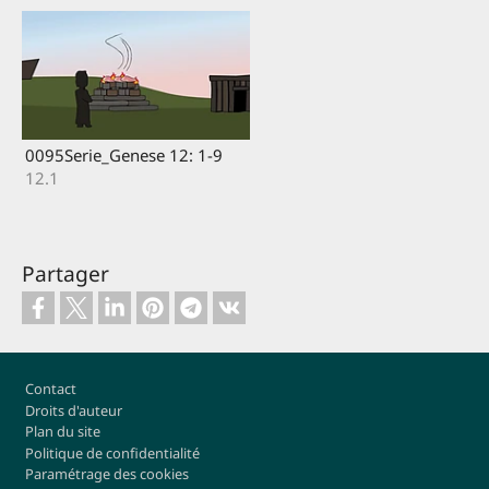
0095Serie_Genese 12: 1-9
12.1
Partager
Footer
Contact
Droits d'auteur
Plan du site
Politique de confidentialité
Paramétrage des cookies