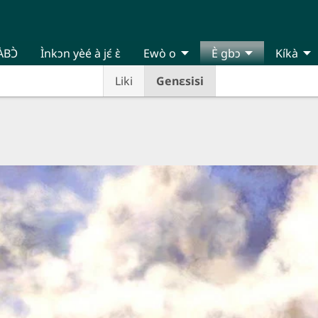
ÀBƆ̀
Ìnkɔn yèé à jɛ́ ɛ̀
Ewò o
È gbɔ
Kíkà
Liki
Genɛsisi