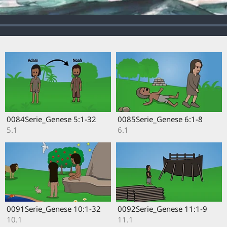
On Friday, July 30, 2027, this website
will move to edenca.ethnosites.com
Please save this new address in your
bookmarks or favorites and continue
visiting the website!
0084Serie_Genese 5:1-32
0085Serie_Genese 6:1-8
OK
5.1
6.1
0091Serie_Genese 10:1-32
0092Serie_Genese 11:1-9
10.1
11.1