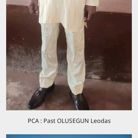
move to edenca.ethnosites.com
Please save this new address in your
bookmarks or favorites and continue
visiting the website!
OK
PCA : Past OLUSEGUN Leodas