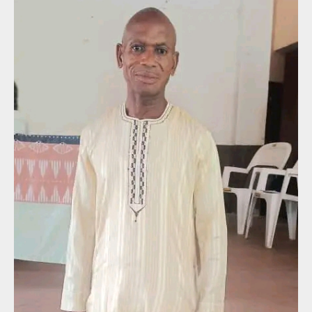
Attention
Le vendredi 30 juillet 2027, ce site web
sera déplacé vers edenca.ethnosites.com
Veuillez enregistrer cette nouvelle
adresse dans vos favoris et continuer à
visiter le site web.
On Friday, July 30, 2027, this website will