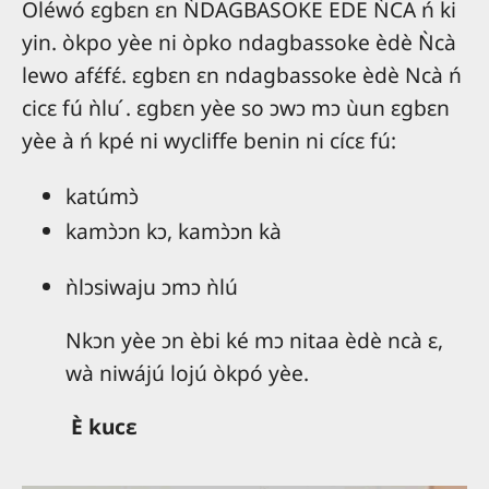
Oléwó ɛgbɛn ɛn ǸDAGBASOKE EDE ǸCA ń ki
yin. òkpo yèe ni òpko ndagbassoke èdè Ǹcà
lewo afɛ́fɛ́. ɛgbɛn ɛn ndagbassoke èdè Ncà ń
cicɛ fú ǹlu ́. ɛgbɛn yèe so ɔwɔ mɔ ùun ɛgbɛn
yèe à ń kpé ni wycliffe benin ni cícɛ fú:
katúmɔ̀
kamɔ̀ɔn kɔ, kamɔ̀ɔn kà
ǹlɔsiwaju ɔmɔ ǹlú
Nkɔn yèe ɔn èbi ké mɔ nitaa èdè ncà ɛ,
wà niwájú lojú òkpó yèe.
È kucɛ