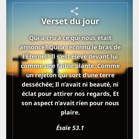
Verset du jour
Qui a cru à ce qui nous était
annoncé? Qui a reconnu le bras de
l’Éternel? Il s’est élevé devant lui
comme une faible plante, Comme
un rejeton qui sort d’une terre
desséchée; Il n’avait ni beauté, ni
éclat pour attirer nos regards, Et
son aspect n’avait rien pour nous
plaire.
Ésaïe 53.1